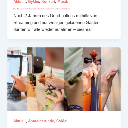
,
,
,
Aktuell
GyMei
Konzert
Musik
Das 46. Meiendorf Musiziert – Endlich wieder live und mit Publikum
Nach 2 Jahren des Durchhaltens mithilfe von
Streaming und nur wenigen geladenen Gästen,
durften wir alle wieder aufatmen – diesmal
,
,
Aktuell
Anmelderunde
GyMei