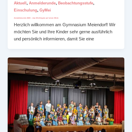
,
,
,
Aktuell
Anmelderunde
Beobachtungsstufe
,
Einschulung
GyMei
Anmelderunde 2023 – das Wichtigste auf einen Blick
Herzlich willkommen am Gymnasium Meiendorf! Wir
möchten Sie und Ihre Kinder sehr gerne ausführlich
und persönlich informieren, damit Sie eine