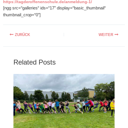
https://tagderoffenenschule.de/anmeldung-1/
[ngg src=“galleries“ ids=“17″ display=“basic_thumbnail“
thumbnail_crop=“0″]
Related Posts