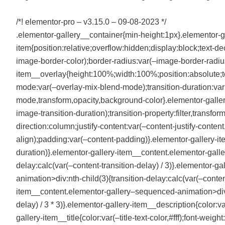
/*! elementor-pro – v3.15.0 – 09-08-2023 */
.elementor-gallery__container{min-height:1px}.elementor-g
item{position:relative;overflow:hidden;display:block;text-d
image-border-color);border-radius:var(–image-border-radius
item__overlay{height:100%;width:100%;position:absolute;to
mode:var(–overlay-mix-blend-mode);transition-duration:var(–
mode,transform,opacity,background-color}.elementor-galler
image-transition-duration);transition-property:filter,transfo
direction:column;justify-content:var(–content-justify-content
align);padding:var(–content-padding)}.elementor-gallery-ite
duration)}.elementor-gallery-item__content.elementor-galle
delay:calc(var(–content-transition-delay) / 3)}.elementor-
animation>div:nth-child(3){transition-delay:calc(var(–content
item__content.elementor-gallery–sequenced-animation>div:nt
delay) / 3 * 3)}.elementor-gallery-item__description{color:v
gallery-item__title{color:var(–title-text-color,#fff);font-wei