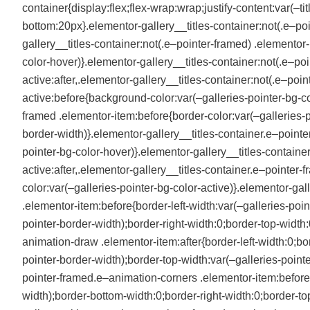
container{display:flex;flex-wrap:wrap;justify-content:var(–ti
bottom:20px}.elementor-gallery__titles-container:not(.e–poi
gallery__titles-container:not(.e–pointer-framed) .elementor
color-hover)}.elementor-gallery__titles-container:not(.e–po
active:after,.elementor-gallery__titles-container:not(.e–poi
active:before{background-color:var(–galleries-pointer-bg-co
framed .elementor-item:before{border-color:var(–galleries-p
border-width)}.elementor-gallery__titles-container.e–pointe
pointer-bg-color-hover)}.elementor-gallery__titles-contain
active:after,.elementor-gallery__titles-container.e–pointer
color:var(–galleries-pointer-bg-color-active)}.elementor-ga
.elementor-item:before{border-left-width:var(–galleries-poi
pointer-border-width);border-right-width:0;border-top-width
animation-draw .elementor-item:after{border-left-width:0;bo
pointer-border-width);border-top-width:var(–galleries-point
pointer-framed.e–animation-corners .elementor-item:before{b
width);border-bottom-width:0;border-right-width:0;border-to