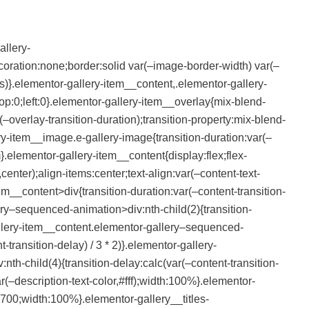
allery-
ecoration:none;border:solid var(–image-border-width) var(–
)}.elementor-gallery-item__content,.elementor-gallery-
p:0;left:0}.elementor-gallery-item__overlay{mix-blend-
overlay-transition-duration);transition-property:mix-blend-
y-item__image.e-gallery-image{transition-duration:var(–
rm}.elementor-gallery-item__content{display:flex;flex-
,center);align-items:center;text-align:var(–content-text-
m__content>div{transition-duration:var(–content-transition-
ry–sequenced-animation>div:nth-child(2){transition-
gallery-item__content.elementor-gallery–sequenced-
-transition-delay) / 3 * 2)}.elementor-gallery-
h-child(4){transition-delay:calc(var(–content-transition-
ar(–description-text-color,#fff);width:100%}.elementor-
ght:700;width:100%}.elementor-gallery__titles-