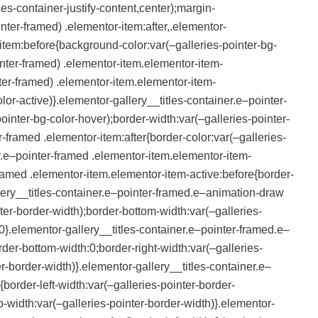
tles-container-justify-content,center);margin-
nter-framed) .elementor-item:after,.elementor-
-item:before{background-color:var(–galleries-pointer-bg-
inter-framed) .elementor-item.elementor-item-
nter-framed) .elementor-item.elementor-item-
lor-active)}.elementor-gallery__titles-container.e–pointer-
ointer-bg-color-hover);border-width:var(–galleries-pointer-
r-framed .elementor-item:after{border-color:var(–galleries-
er.e–pointer-framed .elementor-item.elementor-item-
-framed .elementor-item.elementor-item-active:before{border-
llery__titles-container.e–pointer-framed.e–animation-draw
nter-border-width);border-bottom-width:var(–galleries-
:0}.elementor-gallery__titles-container.e–pointer-framed.e–
rder-bottom-width:0;border-right-width:var(–galleries-
er-border-width)}.elementor-gallery__titles-container.e–
order-left-width:var(–galleries-pointer-border-
p-width:var(–galleries-pointer-border-width)}.elementor-