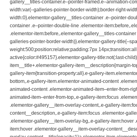
gallery__titles-container.e–pointer-framed.e–animation-corn
width:var(–galleries-pointer-border-width);border-right-widt
width:0}.elementor-gallery__titles-container .e–pointer-doub
container .e–pointer-double-line .elementor-item:before,.el
.elementor-item:before,.elementor-gallery__titles-container
galleries-pointer-border-width)}.elementor-gallery-title{–s
weight:500;position:relative;padding:7px 14px;transition:all 
active{color:#495157}.elementor-gallery-title:not(:last-chi
item__title+.elementor-gallery-item__description{margin-to
gallery-item{transition-property:all}.e-gallery-item.elemen
bottom,.e-gallery-item.elementor-animated-content .element
animated-content .elementor-animated-item–enter-from-righ
animated-item–enter-from-top,.e-gallery-item:focus .elemen
.elementor-gallery__item-overlay-content,.e-gallery-item:f
content__description,.e-gallery-item:focus .elementor-galle
.elementor-gallery__item-overlay-bg,.e-gallery-item:hover .
item:hover .elementor-gallery__item-overlay-content__descr
overlay-content__title{opacity:1}a.elementor-item.elementor-g