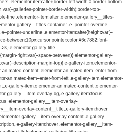
ers .elementor-item:after{border-left-width:0;border-bottom-
h:var(–galleries-pointer-border-width);border-top-
le-line .elementor-item:after,.elementor-gallery__titles-
ementor-gallery__titles-container .e–pointer-overline
 .e–pointer-underline .elementor-item:after{height:var(–
pace-between:10px;cursor:pointer;color:#6d7882;font-
.3s}.elementor-gallery-title–
ld){margin-right:var(–space-between)}.elementor-gallery-
p:var(–description-margin-top)}.e-gallery-item.elementor-
tor-animated-content .elementor-animated-item–enter-from-
or-animated-item–enter-from-left,.e-gallery-item.elementor-
t,.e-gallery-item.elementor-animated-content .elementor-
tor-gallery__item-overlay-bg,.e-gallery-item:focus
ocus .elementor-gallery__item-overlay-
ry__item-overlay-content__title,.e-gallery-item:hover
elementor-gallery__item-overlay-content,.e-gallery-
iption,.e-gallery-item:hover .elementor-gallery__item-
allery-title{color:var(–galleries-title-color-