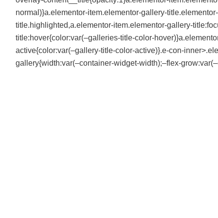
normal)}a.elementor-item.elementor-gallery-title.elementor
title.highlighted,a.elementor-item.elementor-gallery-title:f
title:hover{color:var(–galleries-title-color-hover)}a.element
active{color:var(–gallery-title-color-active)}.e-con-inner>.
gallery{width:var(–container-widget-width);–flex-grow:var(–