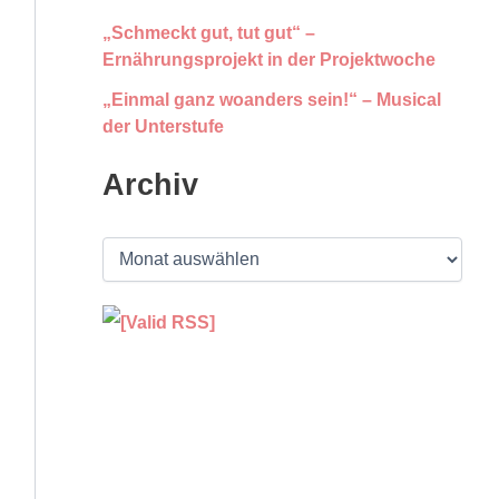
„Schmeckt gut, tut gut“ –
Ernährungsprojekt in der Projektwoche
„Einmal ganz woanders sein!“ – Musical
der Unterstufe
Archiv
A
r
c
h
i
v