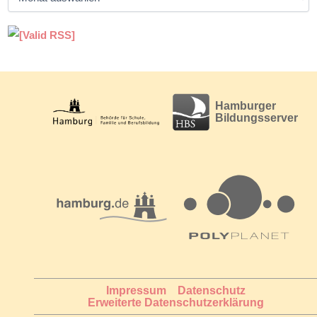
r
c
h
i
v
Hamburger
Bildungsserver
Impressum
Datenschutz
Erweiterte Datenschutzerklärung