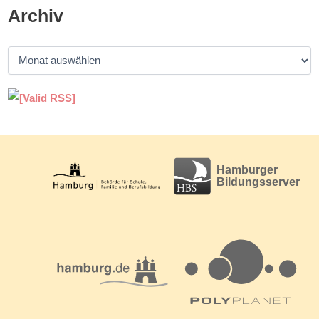
Archiv
A
r
c
h
i
v
Hamburger
Bildungsserver